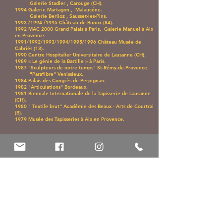
Galerie Stadler , Carouge (CH).
1994 Galerie Martagon , Malaucéne.
Galerie Berlioz , Sausset-les-Pins.
1993 /1994 /1995 Château de Buoux (84).
1992 MAC 2000 Grand Palais à Paris. Galerie Manuel à Aix
en Provence.
1991/1992/1993/1994/1995/1996 Château Musée de
Cabriés (13).
1990 Centre Hospitalier Universitaire de Lausanne (CH).
1989 « Le génie de la Bastille » à Paris.
1987 "Sculpteurs de notre temps" St-Rémy-de-Provence.
"Parafibre" Venissieux.
1984 Palais des Congrès de Perpignan.
1982 "Articulations" Bordeaux.
1981 Biennale Internationale de la Tapisserie de Lausanne
(CH).
1980 " Textile brut" Académie des Beaux - Arts de Courtrai
(B).
1979 Musée des Tapisseries à Aix en Provence.