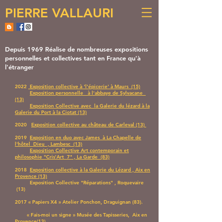
PIERRE VALLAURI
Depuis 1969 Réalise de nombreuses expositions
personnelles et collectives tant en France qu'à
l'étranger
2022
Exposition collective à '
l'épicerie
' à Maurs (15)
Exposition personnelle à l'abbaye de Sylvacane
(13)
Exposition
Collective avec
la Galerie du lézard à la
Galerie du Port à la Ciotat (13)
2020
Exposition collective au château de Carleval (13)
2019
Exposition en duo avec James à La Chapelle de
l'hôtel Dieu , Lambesc (13)
Exposition Collective Art contemporain et
philosophie "Cris'Art 7" , La Garde (83)
2018
Exposition collective à la Galerie du Lézard , Aix en
Provence (13)
Exposition Collective "Réparations" , Roquevaire
(13)
2017 « Papiers X4 » Atelier Ponchon, Draguignan (83).
« Fais-moi un signe » Musée des Tapisseries, Aix en
Provence(13).