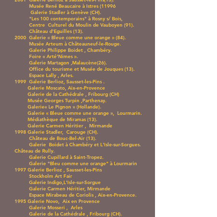
Musée René Beaucaire à Istres (11996
Galerie Stadler à Genève (CH).
"Les 100 contemporains" à Rosny s/ Bois,
Centre Culturel du Moulin de Vauboyen (91).
Château d'Eguilles (13).
2000 Galerie « Bleue comme une orange » (84).
Musée Arteum à Châteauneuf-le-Rouge.
Galerie Philippe Boidet , Chambéry.
Foire « Arté’Nimes ».
Galerie Martagon ,Malaucène(26).
Office du tourisme et Musée de Jouques (13).
Espace Lally , Arles.
1999 Galerie Berlioz, Sausset-les-Pins .
Galerie Moscato, Aix-en-Provence
Galerie de la Cathédrale , Fribourg (CH)
Musée Georges Turpin ,Parthenay.
Galerie« Le Pignon » (Hollande).
Galerie « Bleue comme une orange », Lourmarin.
Médiathèque de Miramas (13).
Galerie Carmen Héritier , Mirmande
1998 Galerie Stadler, Carouge (CH).
Château de Bouc-Bel-Air (13).
Galerie Boidet à Chambéry et L'Isle-sur-Sorgues.
Château de Rully.
Galerie Cupillard à Saint-Tropez.
Galerie "Bleu comme une orange" à Lourmarin
1997 Galerie Berlioz , Sausset-les-Pins
Stockholm Art Fair
Galerie Indigo,L'Isle-sur-Sorgue
Galerie Carmen Héritier, Mirmande
Espace Mirabeau de Coriolis , Aix-en-Provence.
1995 Galerie Novo, Aix en Provence
Galerie Mosseri , Arles
Galerie de la Cathédrale , Fribourg (CH).