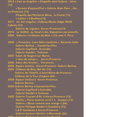
2012 « L’art au singulier » Chapelle saint Sulpice , Istres
(13)
« Ex-voto d’aujourd’hui » Galerie Alain Paire , Aix-
en-Provence (13)
Chapelle des Pénitents Bleus, La Ciotat (13)
« L’arbre » à Boulbon(13)
2011 Un été singulier, Château-Musée Edgar Melik
Cabriès (13).
Galerie de Lignane. Aix en Provence(13)
2010 Le GUDGI au Smart à Aix. Exposition personnelle.
2009 Galerie « la Maison du Béal » (13) avec F. Pirro.
2008 « Provenza : Luce della creativita » ,Tarcento Italie
Galerie Berlioz , Sausset-les-Pins.
Galerie Cupillard , Grenoble.
Galerie Daudet , Toulouse.
2007 Salon de Nogent-sur Marne.
« Hors du temps » , Aix-en-Provence.
2006 Salon des Armées , Vincennes.
2004 Espace Sextius, Aix-en-Provence. Galerie Berlioz.
2005 Château de Bouc Bel Air (13)
Galerie de l’Estelle à Saint-Rémy-de-Provence.
Château de la Tour d’aigues (84).
2004 Espace Sextius à Aix-en-Provence.
Galerie Berlioz.
2003 Galerie Berlioz à Sausset-les-Pins.
Galerie Cupillard à Grenoble.
Galerie Daudet à Toulouse.
2002 Galerie Courant d’Air à Aix-en-Provence (13)
Atelier « Porte ouverte et O.T à Jouques (13)
Galerie « Bleue comme une orange » (84).
Galerie Philippe Boidet à Chambéry (73).
L.E.P. Gambetta à Aix-en-Provence.
Galerie Carmen Héritier à Mirmande (26).
2001 Galerie Berlioz à Sausset-les-Pins(13).