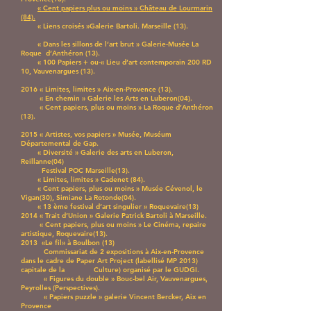
« Cent papiers plus ou moins » Château de Lourmarin
(84).
« Liens croisés »Galerie Bartoli. Marseille (13).
« Dans les sillons de l’art brut » Galerie-Musée La
Roque d’Anthéron (13).
« 100 Papiers + ou-« Lieu d’art contemporain 200 RD
10, Vauvenargues (13).
2016 « Limites, limites » Aix-en-Provence (13).
« En chemin » Galerie les Arts en Luberon(04).
« Cent papiers, plus ou moins » La Roque d’Anthéron
(13).
2015 « Artistes, vos papiers » Musée, Muséum
Départemental de Gap.
« Diversité » Galerie des arts en Luberon,
Reillanne(04)
Festival POC Marseille(13).
« Limites, limites » Cadenet (84).
« Cent papiers, plus ou moins » Musée Cévenol, le
Vigan(30), Simiane La Rotonde(04).
« 13 ème festival d’art singulier » Roquevaire(13)
2014 « Trait d’Union » Galerie Patrick Bartoli à Marseille.
« Cent papiers, plus ou moins » Le Cinéma, repaire
artistique, Roquevaire(13).
2013 «Le fil» à Boulbon (13)
Commissariat de 2 expositions à Aix-en-Provence
dans le cadre de Paper Art Project (labellisé MP 2013)
capitale de la Culture) organisé par le GUDGI.
« Figures du double » Bouc-bel Air, Vauvenargues,
Peyrolles (Perspectives).
« Papiers puzzle » galerie Vincent Bercker, Aix en
Provence