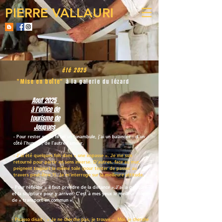
PIERRE VALLAURI
été 2025
"Mise en boîte"
à la galerie du lézard
Aout 2025
à l'office de
tourisme de
Jouques
- Pour rester sur le fil tel un funambule, j’ai un balancier : d’un
côté l’humour, de l’autre l’amour.
- J’ai été quelques fois dans « une impasse ». Je me suis
retourné pour partir en sens inverse. D’autres, face au mur,
peignent toujours la même toile (pour tenter de passer au
travers peut-être ?). Je m’interroge sur la meilleure attitude.
- Pour réfléchir « il faut prendre de la distance ».J’ai la peinture
et la sculpture pour y arriver. C’est à mes yeux le meilleur moyen
de « transport en commun ».
- Picasso disait : « Je ne cherche pas, je trouve.». Moi, je cherche